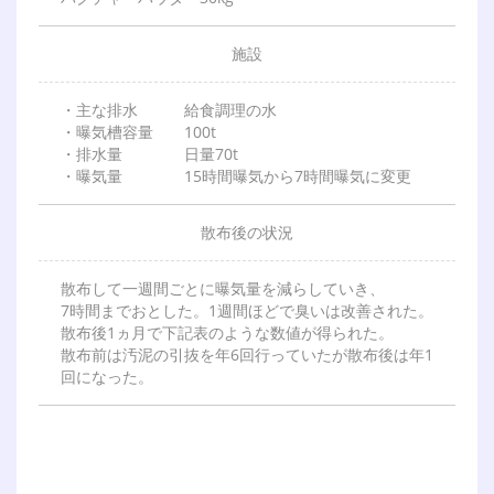
施
設
・主な排水 給食調理の水
・曝気槽容量 100t
・排水量 日量70t
・曝気量 15時間曝気から7時間曝気に変更
散
布
後
の
状
況
散布して一週間ごとに曝気量を減らしていき、
7時間までおとした。1週間ほどで臭いは改善された。
散布後1ヵ月で下記表のような数値が得られた。
散布前は汚泥の引抜を年6回行っていたが散布後は年1
回になった。