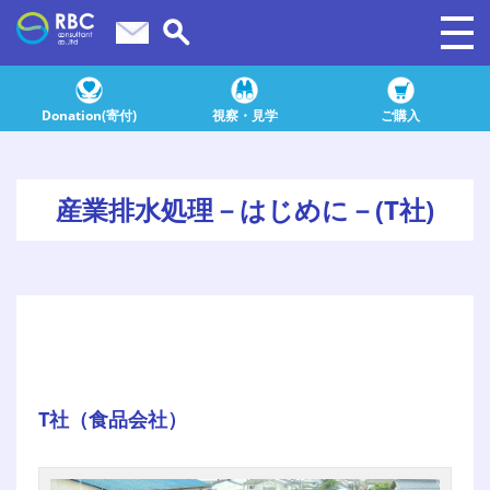
1656
Donation(寄付)
視察・見学
ご購入
産業排水処理－はじめに－(T社)
T社（食品会社）