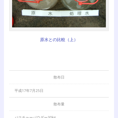
原水との比較（上）
散
布
日
平成17年7月25日
散
布
量
バクチャーパウダー30kg